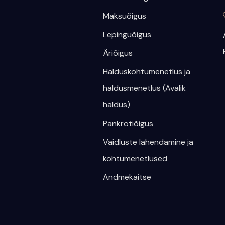
Maksuõigus
Lepinguõigus
Äriõigus
Halduskohtumenetlus ja
haldusmenetlus (Avalik
haldus)
Pankrotiõigus
Vaidluste lahendamine ja
kohtumenetlused
Andmekaitse