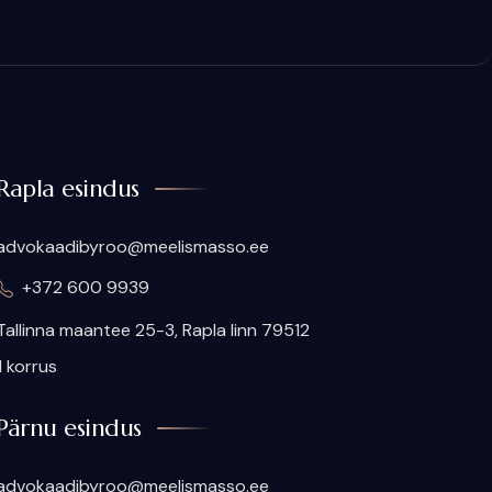
Rapla esindus
advokaadibyroo@meelismasso.ee
+372 600 9939
​Tallinna maantee 25-3, Rapla linn 79512
II korrus
Pärnu esindus
advokaadibyroo@meelismasso.ee