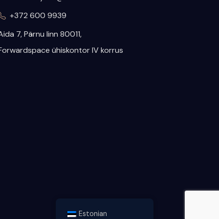
+372 600 9939
​Aida 7, Pärnu linn 80011,
Forwardspace ühiskontor IV korrus
Estonian