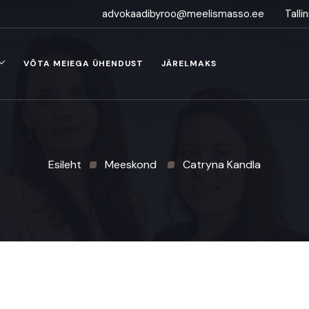
advokaadibyroo@meelismasso.ee
​Tall
VÕTA MEIEGA ÜHENDUST
JÄRELMAKS
Esileht
Meeskond
Catryna Kandla