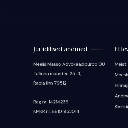
Juriidilised andmed
Ette
Meelis Masso Advokaadibüroo OÜ
Meist
​Tallinna maantee 25-3,
Mees
Rapla linn 79512
Hinnap
Andme
Reg nr: 14214236
Kliend
KMKR nr: EE101953014