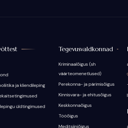
võttest
Tegevusvaldkonnad
Kriminaalõigus (sh
väärteomenetlused)
kond
Perekonna- ja pärimisõigus
oliitika ja kliendileping
Kinnisvara- ja ehitusõigus
kaitsetingimused
Keskkonnaõigus
ilepingu üldtingimused
Tööõigus
Meditsiiniõigus