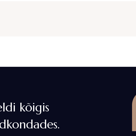
di kõigis
ldkondades.