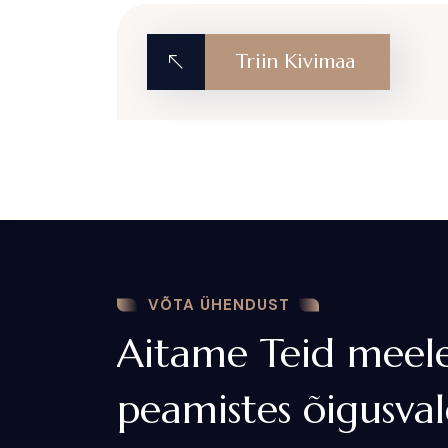
Triin Kivimaa
VÕTA ÜHENDUST
Aitame Teid meelel
peamistes õigusva